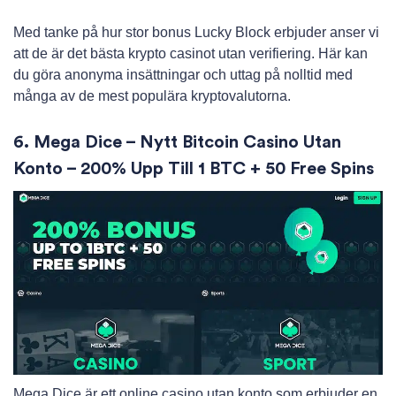
Med tanke på hur stor bonus Lucky Block erbjuder anser vi
att de är det bästa krypto casinot utan verifiering. Här kan
du göra anonyma insättningar och uttag på nolltid med
många av de mest populära kryptovalutorna.
6. Mega Dice – Nytt Bitcoin Casino Utan
Konto – 200% Upp Till 1 BTC + 50 Free Spins
Mega Dice är ett online casino utan konto som erbjuder en