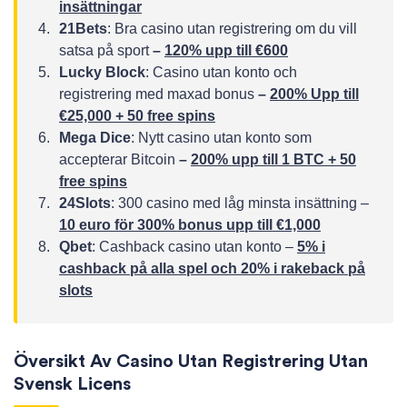
insättningar
21Bets
: Bra casino utan registrering om du vill
satsa på sport
–
120% upp till €600
Lucky Block
: Casino utan konto och
registrering med maxad bonus
–
200% Upp till
€25,000 + 50 free spins
Mega Dice
: Nytt casino utan konto som
accepterar Bitcoin
–
200% upp till 1 BTC + 50
free spins
24Slots
: 300 casino med låg minsta insättning –
10 euro för 300% bonus upp till €1,000
Qbet
: Cashback casino utan konto –
5% i
cashback på alla spel och 20% i rakeback på
slots
Översikt Av Casino Utan Registrering Utan
Svensk Licens