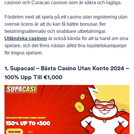
casinon och Curacao casinon som är säkra och lagliga.
Fördelen med att spela på ett casino utan registrering utan
svensk licens är att du kan få bättre bonusar, fler
betalningsalternativ och snabbare utbetalningar.
Utländska casinon
är också kända för att ta hand om sina
spelare, och det finns nästan alltid fina lojalitetskampanjer
för trogna spelare.
1. Supacasi – Bästa Casino Utan Konto 2024 –
100% Upp Till €1,000