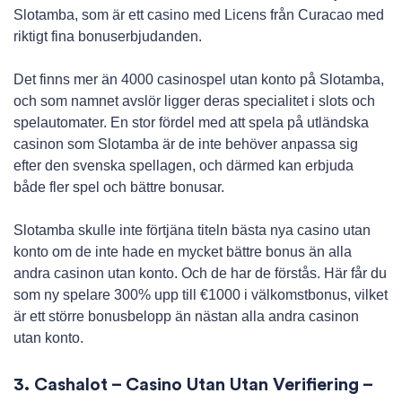
Slotamba, som är ett casino med Licens från Curacao med
riktigt fina bonuserbjudanden.
Det finns mer än 4000 casinospel utan konto på Slotamba,
och som namnet avslör ligger deras specialitet i slots och
spelautomater. En stor fördel med att spela på utländska
casinon som Slotamba är de inte behöver anpassa sig
efter den svenska spellagen, och därmed kan erbjuda
både fler spel och bättre bonusar.
Slotamba skulle inte förtjäna titeln bästa nya casino utan
konto om de inte hade en mycket bättre bonus än alla
andra casinon utan konto. Och de har de förstås. Här får du
som ny spelare 300% upp till €1000 i välkomstbonus, vilket
är ett större bonusbelopp än nästan alla andra casinon
utan konto.
3. Cashalot – Casino Utan Utan Verifiering –