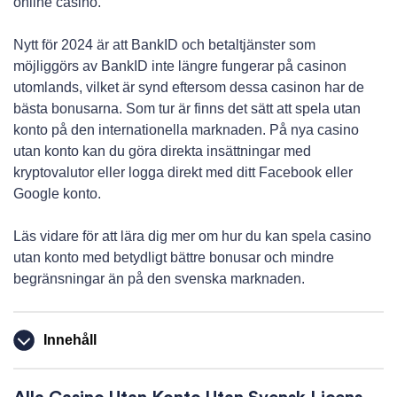
online casino.
Nytt för 2024 är att BankID och betaltjänster som
möjliggörs av BankID inte längre fungerar på casinon
utomlands, vilket är synd eftersom dessa casinon har de
bästa bonusarna. Som tur är finns det sätt att spela utan
konto på den internationella marknaden. På nya casino
utan konto kan du göra direkta insättningar med
kryptovalutor eller logga direkt med ditt Facebook eller
Google konto.
Läs vidare för att lära dig mer om hur du kan spela casino
utan konto med betydligt bättre bonusar och mindre
begränsningar än på den svenska marknaden.
Innehåll