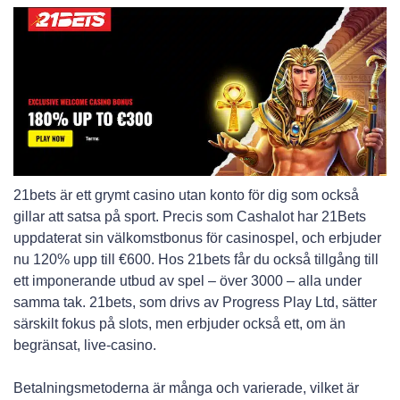
21bets är ett grymt casino utan konto för dig som också
gillar att satsa på sport. Precis som Cashalot har 21Bets
uppdaterat sin välkomstbonus för casinospel, och erbjuder
nu 120% upp till €600. Hos 21bets får du också tillgång till
ett imponerande utbud av spel – över 3000 – alla under
samma tak. 21bets, som drivs av Progress Play Ltd, sätter
särskilt fokus på slots, men erbjuder också ett, om än
begränsat, live-casino.
Betalningsmetoderna är många och varierade, vilket är