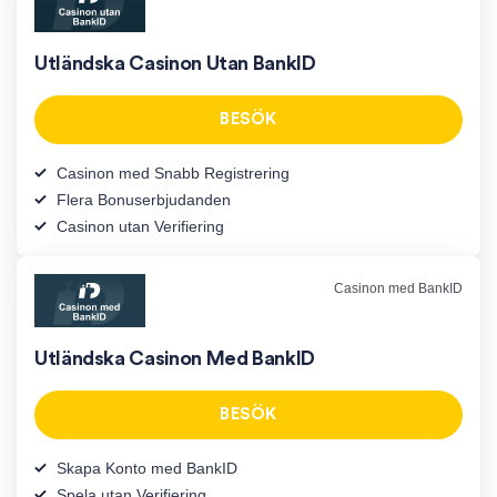
Utländska Casinon Utan BankID
BESÖK
Casinon med Snabb Registrering
Flera Bonuserbjudanden
Casinon utan Verifiering
Casinon med BankID
Utländska Casinon Med BankID
BESÖK
Skapa Konto med BankID
Spela utan Verifiering