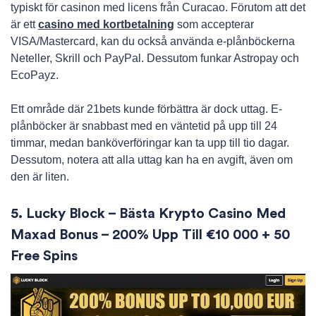
typiskt för casinon med licens från Curacao. Förutom att det
är ett
casino med kortbetalning
som accepterar
VISA/Mastercard, kan du också använda e-plånböckerna
Neteller, Skrill och PayPal. Dessutom funkar Astropay och
EcoPayz.
Ett område där 21bets kunde förbättra är dock uttag. E-
plånböcker är snabbast med en väntetid på upp till 24
timmar, medan banköverföringar kan ta upp till tio dagar.
Dessutom, notera att alla uttag kan ha en avgift, även om
den är liten.
5. Lucky Block – Bästa Krypto Casino Med
Maxad Bonus – 200% Upp Till €10 000 + 50
Free Spins