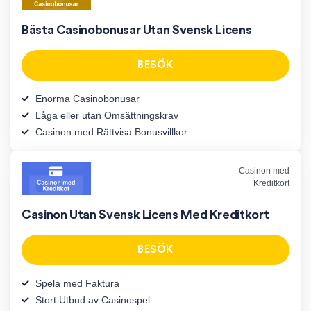
Bästa Casinobonusar Utan Svensk Licens
BESÖK
Enorma Casinobonusar
Låga eller utan Omsättningskrav
Casinon med Rättvisa Bonusvillkor
Casinon med
Kreditkort
Casinon Utan Svensk Licens Med Kreditkort
BESÖK
Spela med Faktura
Stort Utbud av Casinospel