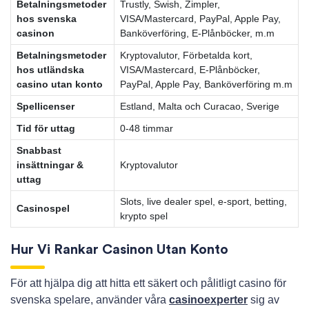
Betalningsmetoder
Trustly, Swish, Zimpler,
hos svenska
VISA/Mastercard, PayPal, Apple Pay,
casinon
Banköverföring, E-Plånböcker, m.m
Betalningsmetoder
Kryptovalutor, Förbetalda kort,
hos utländska
VISA/Mastercard, E-Plånböcker,
casino utan konto
PayPal, Apple Pay, Banköverföring m.m
Spellicenser
Estland, Malta och Curacao, Sverige
Tid för uttag
0-48 timmar
Snabbast
insättningar &
Kryptovalutor
uttag
Slots, live dealer spel, e-sport, betting,
Casinospel
krypto spel
Hur Vi Rankar Casinon Utan Konto
För att hjälpa dig att hitta ett säkert och pålitligt casino för
svenska spelare, använder våra
casinoexperter
sig av