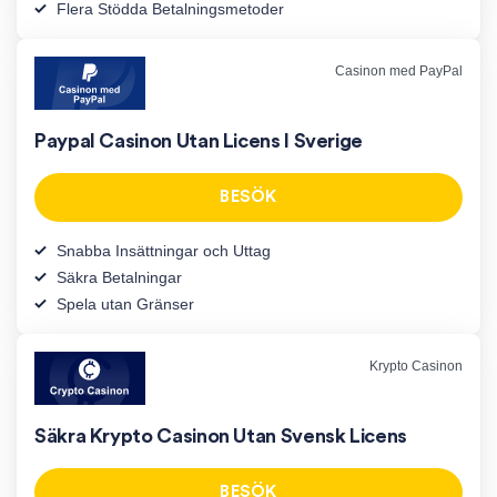
Flera Stödda Betalningsmetoder
Casinon med PayPal
Paypal Casinon Utan Licens I Sverige
BESÖK
Snabba Insättningar och Uttag
Säkra Betalningar
Spela utan Gränser
Krypto Casinon
Säkra Krypto Casinon Utan Svensk Licens
BESÖK