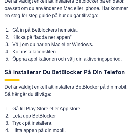
Det är väldigt enkelt att installera Betblocker på en dator,
oavsett om du använder en Mac eller Iphone. Här kommer
en steg-för-steg guide på hur du går tillväga:
Gå in på Betblockers hemsida.
Klicka på “ladda ner appen”.
Välj om du har en Mac eller Windows.
Kör installationsfilen.
Öppna applikationen och välj din aktiveringsperiod.
Så Installerar Du BetBlocker På Din Telefon
Det är väldigt enkelt att installera BetBlocker på din mobil.
Så här går du tillväga:
Gå till Play Store eller App store.
Leta upp BetBlocker.
Tryck på installera.
Hitta appen på din mobil.