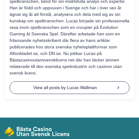
spelbranschen, känd för sin insiktsfulla analys och expertis.
Han är född och uppvuxen i Sverige och har i över sex år
ägnat sig åt att förstå, analysera och dela med sig av sin
kunskap om spelbranschen. Lucas började sin professionella
resa inom spelbranschen som en croupier på Evolution
Gaming åt Svenska Spel. Därefter arbetade han som en
frilansande nyhetsskribent där flera av hans artiklar
publicerades hos stora svenska nyhetsplattformar som
Aftonbladet.se, och DN.se. Nu jobbar Lucas på
Bästacasinoutansvensklicens.net där han täcker ämnen
relaterade till den svenska spelindustrin och casinon utan
svensk licens.
View all posts by Lucas Wallman