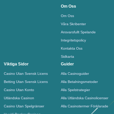
Om Oss
Om Oss
Våra Skribenter
Ansvarsfullt Spelande
Integritetspolicy
Kontakta Oss
Sidkarta
Viktiga Sidor
Guider
Casino Utan Svensk Licens
Alla Casinoguider
Betting Utan Svensk Licens
Alla Betalningsmetoder
Casino Utan Konto
Alla Spelstrategier
Utländska Casinon
Alla Utländska Casinolicenser
Casino Utan Spelgränser
Alla Casinotermer Förklarade