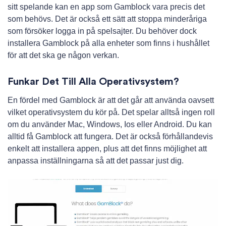
sitt spelande kan en app som Gamblock vara precis det
som behövs. Det är också ett sätt att stoppa minderåriga
som försöker logga in på spelsajter. Du behöver dock
installera Gamblock på alla enheter som finns i hushållet
för att det ska ge någon verkan.
Funkar Det Till Alla Operativsystem?
En fördel med Gamblock är att det går att använda oavsett
vilket operativsystem du kör på. Det spelar alltså ingen roll
om du använder Mac, Windows, Ios eller Android. Du kan
alltid få Gamblock att fungera. Det är också förhållandevis
enkelt att installera appen, plus att det finns möjlighet att
anpassa inställningarna så att det passar just dig.