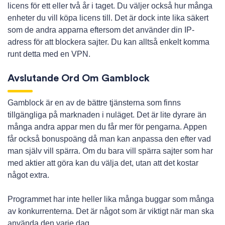
licens för ett eller två år i taget. Du väljer också hur många
enheter du vill köpa licens till. Det är dock inte lika säkert
som de andra apparna eftersom det använder din IP-
adress för att blockera sajter. Du kan alltså enkelt komma
runt detta med en VPN.
Avslutande Ord Om Gamblock
Gamblock är en av de bättre tjänsterna som finns
tillgängliga på marknaden i nuläget. Det är lite dyrare än
många andra appar men du får mer för pengarna. Appen
får också bonuspoäng då man kan anpassa den efter vad
man själv vill spärra. Om du bara vill spärra sajter som har
med aktier att göra kan du välja det, utan att det kostar
något extra.
Programmet har inte heller lika många buggar som många
av konkurrenterna. Det är något som är viktigt när man ska
använda den varje dag.