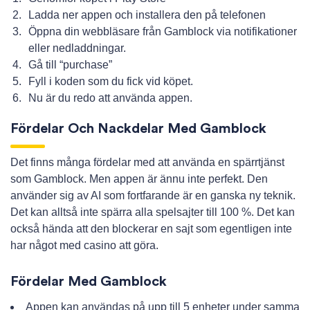
Ladda ner appen och installera den på telefonen
Öppna din webbläsare från Gamblock via notifikationer
eller nedladdningar.
Gå till “purchase”
Fyll i koden som du fick vid köpet.
Nu är du redo att använda appen.
Fördelar Och Nackdelar Med Gamblock
Det finns många fördelar med att använda en spärrtjänst
som Gamblock. Men appen är ännu inte perfekt. Den
använder sig av AI som fortfarande är en ganska ny teknik.
Det kan alltså inte spärra alla spelsajter till 100 %. Det kan
också hända att den blockerar en sajt som egentligen inte
har något med casino att göra.
Fördelar Med Gamblock
Appen kan användas på upp till 5 enheter under samma