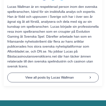
Lucas Wallman är en respekterad person inom den svenska
spelbranschen, känd för sin insiktsfulla analys och expertis.
Han är född och uppvuxen i Sverige och har i över sex år
ägnat sig åt att förstå, analysera och dela med sig av sin
kunskap om spelbranschen. Lucas började sin professionella
resa inom spelbranschen som en croupier på Evolution
Gaming åt Svenska Spel. Därefter arbetade han som en
frilansande nyhetsskribent där flera av hans artiklar
publicerades hos stora svenska nyhetsplattformar som
Aftonbladet.se, och DN.se. Nu jobbar Lucas på
Bästacasinoutansvensklicens.net där han täcker ämnen
relaterade till den svenska spelindustrin och casinon utan
svensk licens.
View all posts by Lucas Wallman