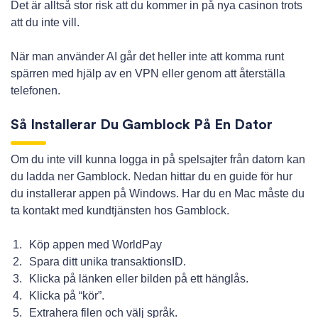
Det är alltså stor risk att du kommer in på nya casinon trots
att du inte vill.
När man använder AI går det heller inte att komma runt
spärren med hjälp av en VPN eller genom att återställa
telefonen.
Så Installerar Du Gamblock På En Dator
Om du inte vill kunna logga in på spelsajter från datorn kan
du ladda ner Gamblock. Nedan hittar du en guide för hur
du installerar appen på Windows. Har du en Mac måste du
ta kontakt med kundtjänsten hos Gamblock.
Köp appen med WorldPay
Spara ditt unika transaktionsID.
Klicka på länken eller bilden på ett hänglås.
Klicka på “kör”.
Extrahera filen och välj språk.