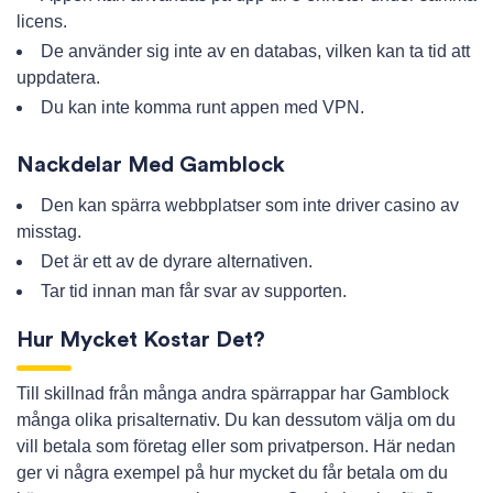
licens.
De använder sig inte av en databas, vilken kan ta tid att
uppdatera.
Du kan inte komma runt appen med VPN.
Nackdelar Med Gamblock
Den kan spärra webbplatser som inte driver casino av
misstag.
Det är ett av de dyrare alternativen.
Tar tid innan man får svar av supporten.
Hur Mycket Kostar Det?
Till skillnad från många andra spärrappar har Gamblock
många olika prisalternativ. Du kan dessutom välja om du
vill betala som företag eller som privatperson. Här nedan
ger vi några exempel på hur mycket du får betala om du