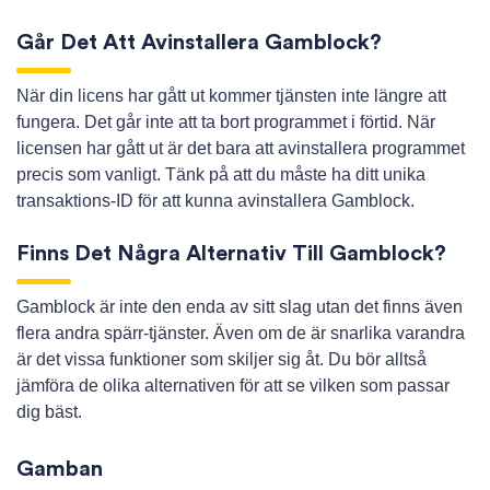
Går Det Att Avinstallera Gamblock?
När din licens har gått ut kommer tjänsten inte längre att
fungera. Det går inte att ta bort programmet i förtid. När
licensen har gått ut är det bara att avinstallera programmet
precis som vanligt. Tänk på att du måste ha ditt unika
transaktions-ID för att kunna avinstallera Gamblock.
Finns Det Några Alternativ Till Gamblock?
Gamblock är inte den enda av sitt slag utan det finns även
flera andra spärr-tjänster. Även om de är snarlika varandra
är det vissa funktioner som skiljer sig åt. Du bör alltså
jämföra de olika alternativen för att se vilken som passar
dig bäst.
Gamban