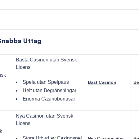
nabba Uttag
Bästa Casinon utan Svensk
Licens
nsk
Spela utan Spelpaus
Bäst Casinon
Be
Helt utan Begränsningar
Enorma Casinobonusar
Nya Casinon utan Svensk
Licens
k
Stora Utbud av Casinospel
Nya Casinosajter
Be