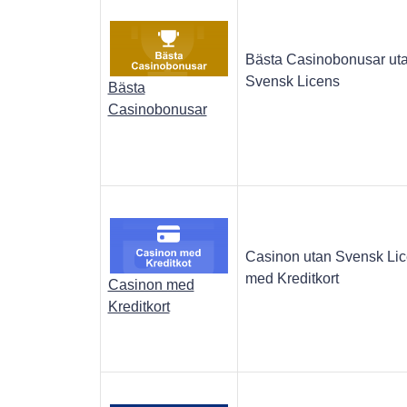
Bästa Casinobonusar ut
Svensk Licens
Bästa
Casinobonusar
Casinon utan Svensk Li
med Kreditkort
Casinon med
Kreditkort