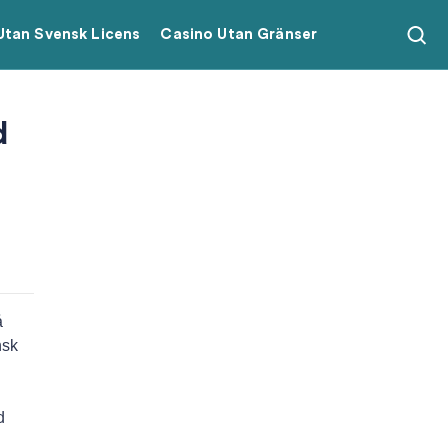
Utan Svensk Licens
Casino Utan Gränser
d
å
nsk
d