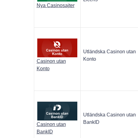
Nya Casinosajter
Utländska Casinon utan
Konto
Casinon utan
Konto
Utländska Casinon utan
BankID
Casinon utan
BankID