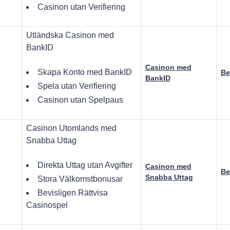
Casinon utan Verifiering
Utländska Casinon med
BankID
Casinon med
Skapa Konto med BankID
Be
BankID
Spela utan Verifiering
Casinon utan Spelpaus
Casinon Utomlands med
Snabba Uttag
Direkta Uttag utan Avgifter
Casinon med
Be
Snabba Uttag
Stora Välkomstbonusar
Bevisligen Rättvisa
Casinospel