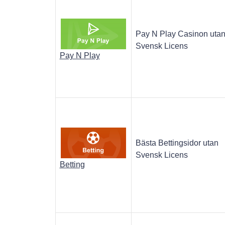
Pay N Play Casinon uta
Svensk Licens
Pay N Play
Bästa Bettingsidor utan
Svensk Licens
Betting