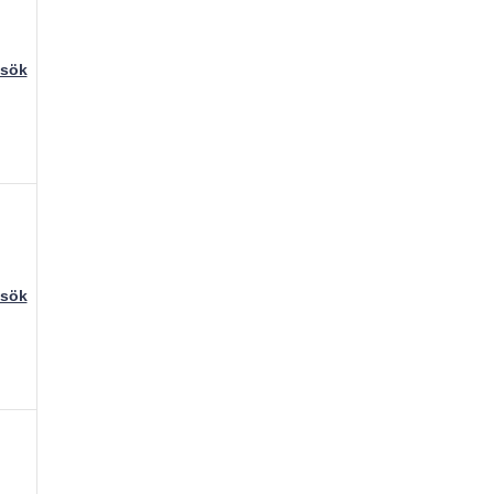
sök
sök